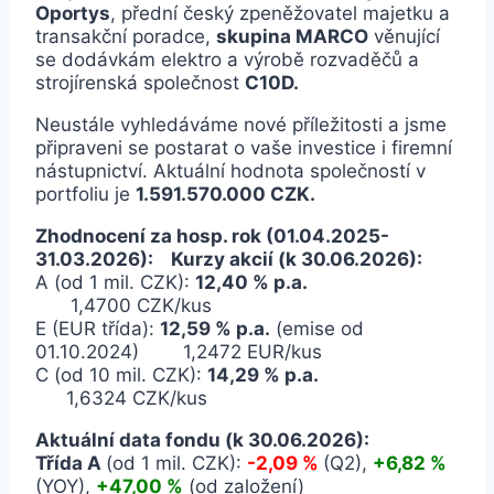
Oportys
, přední český zpeněžovatel majetku a
transakční poradce,
skupina MARCO
věnující
se dodávkám elektro a výrobě rozvaděčů a
strojírenská společnost
C10D.
Neustále vyhledáváme nové příležitosti a jsme
připraveni se postarat o vaše investice i firemní
nástupnictví. Aktuální hodnota společností v
portfoliu je
1.591.570.000 CZK
.
Zhodnocení za hosp. rok (01.04.2025-
31.03.2026): Kurzy akcií (k 30.06.2026):
A (od 1 mil. CZK):
12,40 % p.a.
1,4700 CZK/kus
E (EUR třída):
12,59 % p.a.
(emise od
01.10.2024)
1,2472
EUR/kus
C (od 10 mil. CZK):
14,29 % p.a.
1,6324 CZK/kus
Aktuální data fondu (k 30.06.2026):
Třída A
(od 1 mil. CZK):
-2,09 %
(Q2),
+6,82 %
(YOY),
+47,00 %
(od založení)