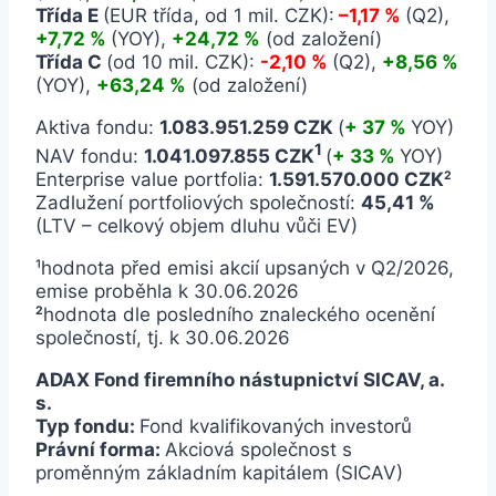
Třída E
(EUR třída, od 1 mil. CZK):
–
1,17 %
(Q2),
+7,72 %
(YOY),
+24,72 %
(od založení)
Třída C
(od 10 mil. CZK):
-2,10 %
(Q2),
+8,56 %
(YOY),
+63,24 %
(od založení)
Aktiva fondu:
1.083.951.259 CZK
(
+ 37 %
YOY)
1
NAV fondu:
1.041.097.855
CZK
(
+ 33 %
YOY)
Enterprise value portfolia:
1.591.570.000 CZK
2
Zadlužení portfoliových společností:
45,41 %
(LTV – celkový objem dluhu vůči EV)
¹hodnota před emisi akcií upsaných v Q2/2026,
emise proběhla k 30.06.2026
hodnota dle posledního znaleckého ocenění
2
společností, tj. k 30.06.2026
ADAX Fond firemního nástupnictví SICAV, a.
s.
Typ fondu:
Fond kvalifikovaných investorů
Právní forma:
Akciová společnost s
proměnným základním kapitálem (SICAV)