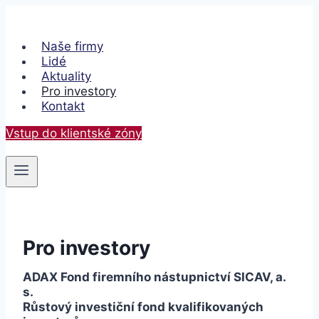
Přeskočit
na
obsah
Naše firmy
Lidé
Aktuality
Pro investory
Kontakt
Vstup do klientské zóny
Pro investory
ADAX
Fond firemního nástupnictví SICAV, a.
s.
Růstový investiční fond kvalifikovaných