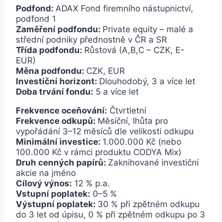
Podfond:
ADAX Fond firemního nástupnictví,
podfond 1
Zaměření podfondu:
Private equity – malé a
střední podniky přednostně v ČR a SR
Třída podfondu:
Růstová (A,B,C – CZK, E-
EUR)
Měna podfondu:
CZK, EUR
Investiční horizont:
Dlouhodobý, 3 a více let
Doba trvání fondu:
5 a více let
Frekvence oceňování:
Čtvrtletní
Frekvence odkupů:
Měsíční, lhůta pro
vypořádání
3–12 měsíců dle velikosti odkupu
Minimální investice:
1.000.000 Kč
(nebo
100.000 Kč v rámci produktu CODYA Mix)
Druh cenných papírů:
Zaknihované investiční
akcie na jméno
Cílový výnos:
12 % p.a.
Vstupní poplatek:
0–5 %
Výstupní poplatek:
30 % při zpětném odkupu
do 3 let od úpisu, 0 % při zpětném od
kupu po 3