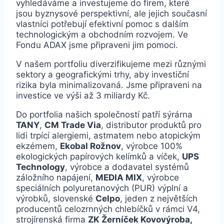
vyhledáváme a investujeme do firem, které
jsou byznysové perspektivní, ale jejich současní
vlastníci potřebují efektivní pomoc s dalším
technologickým a obchodním rozvojem. Ve
Fondu ADAX jsme připraveni jim pomoci.
V našem portfoliu diverzifikujeme mezi různými
sektory a geografickými trhy, aby investiční
rizika byla minimalizovaná. Jsme připraveni na
investice ve výši až 3 miliardy Kč.
Do portfolia našich společností patří sýrárna
TANY
,
CM Trade Via
, distributor produktů pro
lidi trpící alergiemi, astmatem nebo atopickým
ekzémem,
Ekobal Rožnov
, výrobce 100%
ekologických papírových kelímků a víček,
UPS
Technology
, výrobce a dodavatel systémů
záložního napájení,
MEDIA MIX
, výrobce
speciálních polyuretanových (PUR) výplní a
výrobků, slovenské
Celpo
, jeden z největších
producentů celozrnných chlebíčků v rámci V4,
strojírenská firma
ZK Žerníček Kovovýroba,