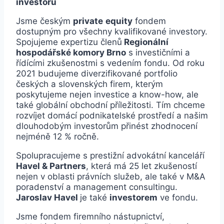
investorů
Jsme českým
private
equity
fondem
dostupným pro všechny kvalifikované investory.
Spojujeme expertizu členů
Regionální
hospodářské komory Brno
s investičními a
řídícími zkušenostmi s vedením fondu. Od roku
2021 budujeme diverzifikované portfolio
českých a slovenských firem, kterým
poskytujeme nejen investice a know-how, ale
také globální obchodní příležitosti. Tím chceme
rozvíjet domácí podnikatelské prostředí a našim
dlouhodobým investorům přinést zhodnocení
nejméně 12 % ročně.
Spolupracujeme s prestižní advokátní kanceláří
Havel &
Partners
, která má 25 let zkušeností
nejen v oblasti právních služeb, ale také v M&A
poradenství a management consultingu.
Jaroslav Havel
je také
investorem
ve fondu.
Jsme fondem firemního nástupnictví,