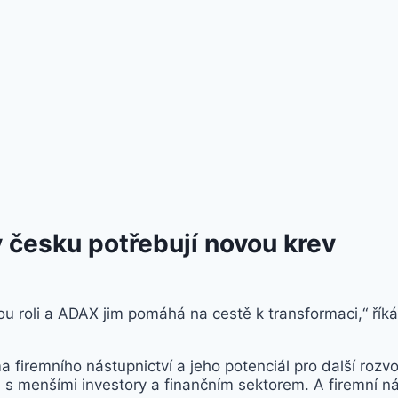
v česku potřebují novou krev
ou roli a ADAX jim pomáhá na cestě k transformaci,“ ří
remního nástupnictví a jeho potenciál pro další rozvoj 
 s menšími investory a finančním sektorem. A firemní n