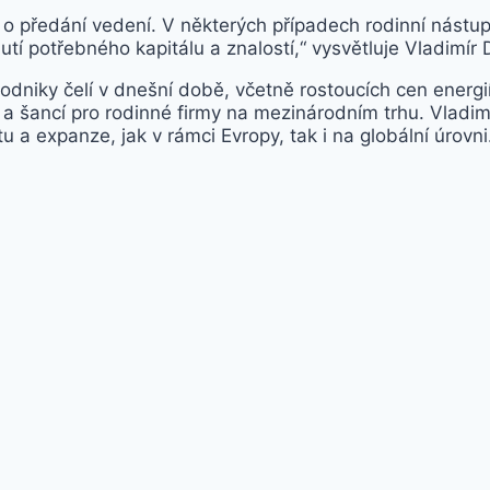
o předání vedení. V některých případech rodinní nástupc
nutí potřebného kapitálu a znalostí,“ vysvětluje Vladimír 
odniky čelí v dnešní době, včetně rostoucích cen energií
 šancí pro rodinné firmy na mezinárodním trhu. Vladimí
tu a expanze, jak v rámci Evropy, tak i na globální úrovni