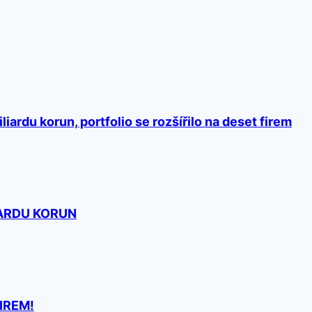
iardu korun, portfolio se rozšířilo na deset firem
IARDU KORUN
IREM!