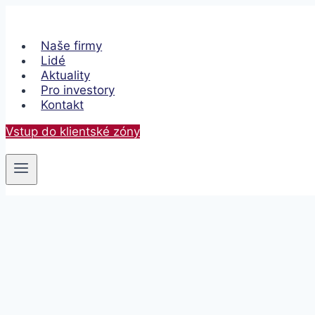
Přeskočit
na
obsah
Naše firmy
Lidé
Aktuality
Pro investory
Kontakt
Vstup do klientské zóny